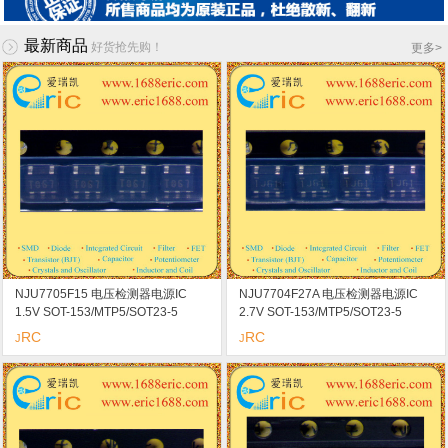
最新商品
好货抢先购！
更多
>
NJU7705F15 电压检测器电源IC
NJU7704F27A 电压检测器电源IC
1.5V SOT-153/MTP5/SOT23-5
2.7V SOT-153/MTP5/SOT23-5
marking/标记 T8 输出配置：N沟
marking/标记 1J6 输出配置：N沟
RC
RC
J
J
道，漏极开路型
道，漏极开路型