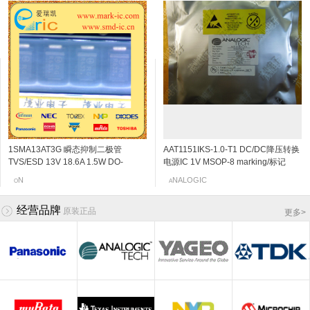
1SMA13AT3G 瞬态抑制二极管
2SC5108-Y NPN三极管 20V 30mA
小功率电感 0805CS-680XKBC 6n
2SK3230 N沟道结型场效应管 20v
AAT1151IKS-1.0-T1 DC/DC降压转换
2SC4666 NPN三极管 50V
小功率电感 0805HS-680TKBC 68nH
2SK198-Q N沟道结型场效应管 30v
TVS/ESD 13V 18.6A 1.5W DO-
6Ghz 120~240 SOT-523/SSM
0805-68N
0.06~0.11mA SOT-523 marking/标记
电源IC 1V MSOP-8 marking/标记
150mA/0.15A 250MHz 600~3600
0805-68N
2~6mA SOT-23 marking/标记 10Q 低
214AC/SMA-13V 标记RG
marking/标记 MC VCO应用
j5 阻抗变换器
JHN 850kHz的700MA同步降压DC
120mV/0.12V SOT-323/SC-70/USM
频放大
oilcraft线艺
OSHIBA
N
EC
oilcraft线艺
NALOGIC
OSHIBA
anasonic
O
T
c
N
A
T
c
P
/DC转换器,内部开关
marking/标记 PB 音频通用放大器
经营品牌
原装正品
更多
>