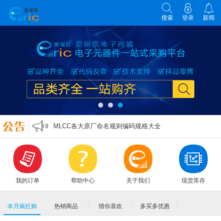
搜索
登录
新闻
各类电子元器件选型原则
零欧姆电阻的作用
万能表实用口诀
MLCC各大原厂命名规则编码规格大全
各类电子元器件选型原则
零欧姆电阻的作用
我的订单
帮助中心
关于我们
现货库存
本月疯狂购
热销商品
猜你喜欢
多买多优惠