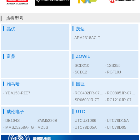
热搜型号
晶优
茂达
APM2318AC-TRL
富鼎
ZOWIE
SCD210
1SS355
SCD12
RGF10J
雅马哈
国巨
YDA158-PZE7
RC0402FR-07300RL
RC0805JR-075K6L
SR0603JR-7T1KL
RC1210JR-0756RL
威伦电子
UTC
DB104S
ZMM5226B
UTCUZ1086
UTC78D15A
MMSZ5258A-TG
MD5S
UTC78D05A
UTC78D05