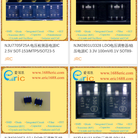
NJU7705F25A 电压检测器电源IC
NJM2801U3328 LDO电压调整器/稳
2.5V SOT-153/MTP5/SOT23-5
压电源IC 3.3V 100mV/0.1V SOT89-
marking/标记 1K 输出配置：N沟
5 marking/标记 22G 短路保护 过热
RC
RC
J
J
道，漏极开路型
保护