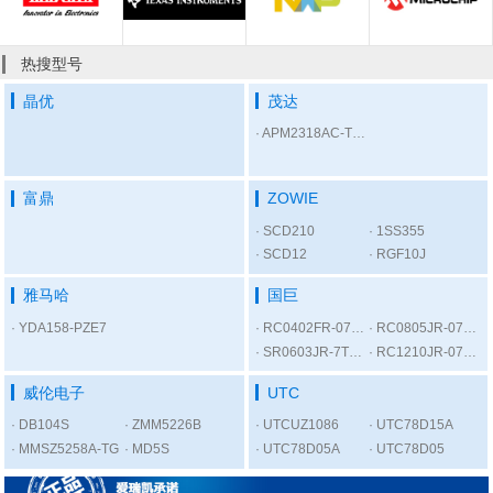
热搜型号
晶优
茂达
APM2318AC-TRL
富鼎
ZOWIE
SCD210
1SS355
SCD12
RGF10J
雅马哈
国巨
YDA158-PZE7
RC0402FR-07300RL
RC0805JR-075K6L
SR0603JR-7T1KL
RC1210JR-0756RL
威伦电子
UTC
DB104S
ZMM5226B
UTCUZ1086
UTC78D15A
MMSZ5258A-TG
MD5S
UTC78D05A
UTC78D05