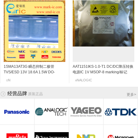
1SMA13AT3G 瞬态抑制二极管
2SC5108-Y NPN三极管 20V 30mA
AL7SET32C15 集成电路IC SOT-353
2SK3230 N沟道结型场效应管 20v
AAT1151IKS-1.0-T1 DC/DC降压转换
2SC4666 NPN三极管 50V
AL7SZT32C15 I集成电路IC SOT-353
2SK198-Q N沟道结型场效应管 30v
TVS/ESD 13V 18.6A 1.5W DO-
6Ghz 120~240 SOT-523/SSM
标记 T328
0.06~0.11mA SOT-523 marking/标记
电源IC 1V MSOP-8 marking/标记
150mA/0.15A 250MHz 600~3600
标记T328
2~6mA SOT-23 marking/标记 10Q 低
214AC/SMA-13V 标记RG
marking/标记 MC VCO应用
j5 阻抗变换器
JHN 850kHz的700MA同步降压DC
120mV/0.12V SOT-323/SC-70/USM
频放大
OSHIBA
AIRCHILD
N
EC
NALOGIC
OSHIBA
AIRCHILD
anasonic
O
T
F
N
A
T
F
P
/DC转换器,内部开关
marking/标记 PB 音频通用放大器
经营品牌
原装正品
更多
>