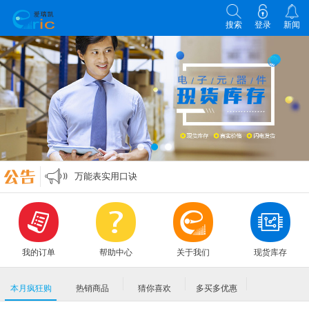
搜索
登录
新闻
各类电子元器件选型原则
零欧姆电阻的作用
万能表实用口诀
MLCC各大原厂命名规则编码规格大全
各类电子元器件选型原则
零欧姆电阻的作用
我的订单
帮助中心
关于我们
现货库存
本月疯狂购
热销商品
猜你喜欢
多买多优惠