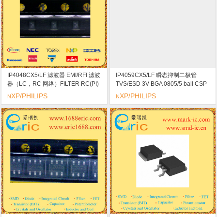
IP4048CX5/LF 滤波器 EMI/RFI 滤波
IP4059CX5/LF 瞬态抑制二极管
器（LC，RC 网络）FILTER RC(PI)
TVS/ESD 3V BGA 0805/5 ball CSP
10 OHM/200PF SMD
标记s9
XP/PHILIPS
XP/PHILIPS
N
N