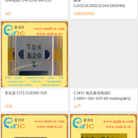
功率电感 CI-8-220K 8M-220
磁珠
CIA3216J300(3216AJ30OHM)
1206-300
AT
AMSUNG
J
S
变压器 CIT1212EMS-S20
CJ431 电压基准电源IC
2.495V~36V SOT-89 marking/标记
CJ431 可调参考源 低输出噪声电压
DK
产
T
台