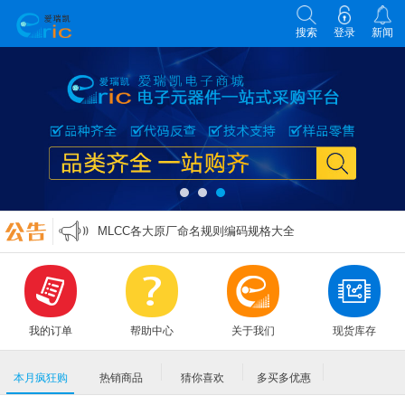
搜索
登录
新闻
各类电子元器件选型原则
零欧姆电阻的作用
万能表实用口诀
MLCC各大原厂命名规则编码规格大全
各类电子元器件选型原则
零欧姆电阻的作用
我的订单
帮助中心
关于我们
现货库存
本月疯狂购
热销商品
猜你喜欢
多买多优惠