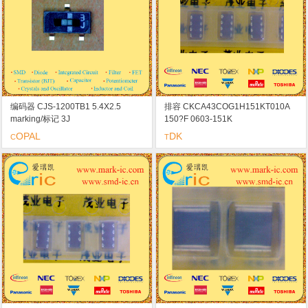
编码器 CJS-1200TB1 5.4X2.5
排容 CKCA43COG1H151KT010A
marking/标记 3J
150?F 0603-151K
OPAL
DK
C
T