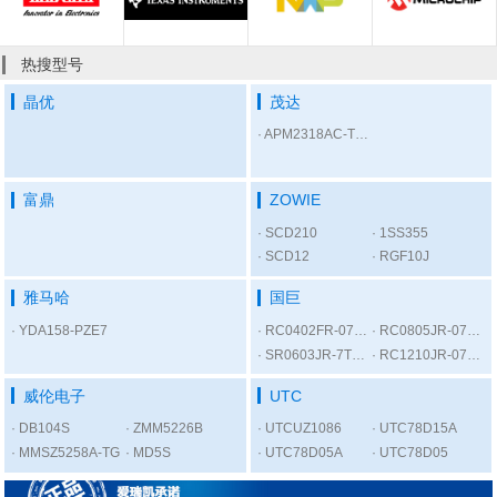
热搜型号
晶优
茂达
APM2318AC-TRL
富鼎
ZOWIE
SCD210
1SS355
SCD12
RGF10J
雅马哈
国巨
YDA158-PZE7
RC0402FR-07300RL
RC0805JR-075K6L
SR0603JR-7T1KL
RC1210JR-0756RL
威伦电子
UTC
DB104S
ZMM5226B
UTCUZ1086
UTC78D15A
MMSZ5258A-TG
MD5S
UTC78D05A
UTC78D05