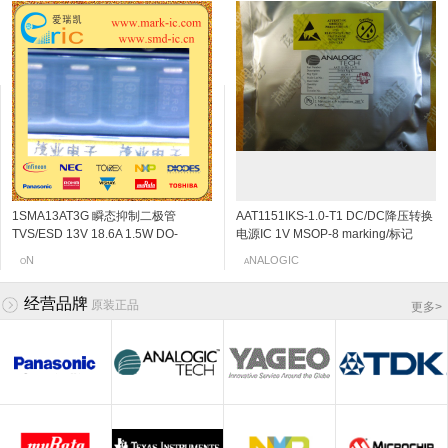
1SMA13AT3G 瞬态抑制二极管
2SC5108-Y NPN三极管 20V 30mA
MMBT2222A NPN三极管 40V
2SK3230 N沟道结型场效应管 20v
AAT1151IKS-1.0-T1 DC/DC降压转换
2SC4666 NPN三极管 50V
BC848B NPN三极管 30V
2SK198-Q N沟道结型场效应管 30v
TVS/ESD 13V 18.6A 1.5W DO-
6Ghz 120~240 SOT-523/SSM
600mA/0.6a 300Mhz 30~300
0.06~0.11mA SOT-523 marking/标记
电源IC 1V MSOP-8 marking/标记
150mA/0.15A 250MHz 600~3600
100mA/0.1A 300MHz 200~450
2~6mA SOT-23 marking/标记 10Q 低
214AC/SMA-13V 标记RG
marking/标记 MC VCO应用
0.3V~1V SOT-23/SC-59 marking/标
j5 阻抗变换器
JHN 850kHz的700MA同步降压DC
120mV/0.12V SOT-323/SC-70/USM
200~600 mV SOT-23/SC-59
频放大
OSHIBA
AIRCHILD
N
EC
NFINEON
NALOGIC
OSHIBA
anasonic
O
T
F
N
A
T
I
P
记 1P 通用放大器
/DC转换器,内部开关
marking/标记 PB 音频通用放大器
marking/标记 1K 通用开关和放大
经营品牌
原装正品
更多
>