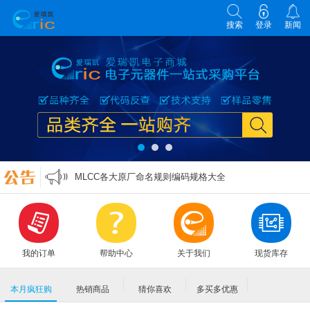
搜索
登录
新闻
各类电子元器件选型原则
零欧姆电阻的作用
万能表实用口诀
MLCC各大原厂命名规则编码规格大全
各类电子元器件选型原则
零欧姆电阻的作用
我的订单
帮助中心
关于我们
现货库存
本月疯狂购
热销商品
猜你喜欢
多买多优惠