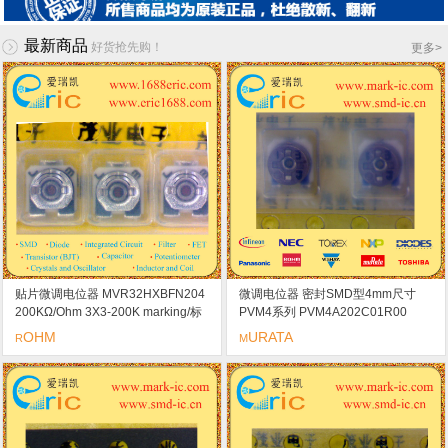
最新商品
好货抢先购！
更多
>
贴片微调电位器 MVR32HXBFN204
微调电位器 密封SMD型4mm尺寸
200KΩ/Ohm 3X3-200K marking/标
PVM4系列 PVM4A202C01R00
记 25
2KΩ/Ohm 4X4-2K marking/标记 23
OHM
URATA
R
M