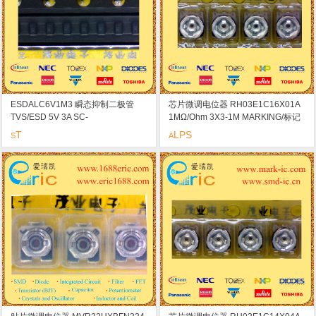
ESDALC6V1M3 瞬态抑制二极管
芯片微调电位器 RH03E1C16X01A
TVS/ESD 5V 3A SC-
1MΩ/Ohm 3X3-1M MARKING/标记
101/SOT883/0402 标记1K
16
T
LPS
S
A