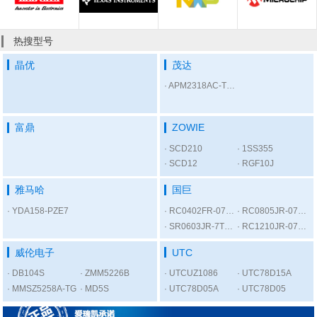
热搜型号
晶优
茂达
APM2318AC-TRL
富鼎
ZOWIE
SCD210
1SS355
SCD12
RGF10J
雅马哈
国巨
YDA158-PZE7
RC0402FR-07300RL
RC0805JR-075K6L
SR0603JR-7T1KL
RC1210JR-0756RL
威伦电子
UTC
DB104S
ZMM5226B
UTCUZ1086
UTC78D15A
MMSZ5258A-TG
MD5S
UTC78D05A
UTC78D05