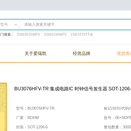
热门搜索：
SSM3K35MFV
SSM3J36MFV
2SK3376TT-B
关于爱瑞凯
经营品牌
现货库
BU3076HFV-TR 集成电路IC 时钟信号发生器 SOT-1206
型号：
BU3076HFV-TR
标记/丝印/代码
厂家：
ROHM
批号：
06+NOP
封装：
SOT-1206-6
整包数量：
3000