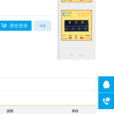
请先登录
询价
客服电话075
工作时间:周一
说明
库存