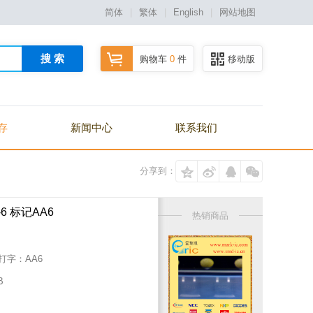
简体
|
繁体
|
English
|
网站地图
搜 索
购物车
0
件
移动版
存
新闻中心
联系我们
分享到：
-6 标记AA6
热销商品
/打字：
AA6
B