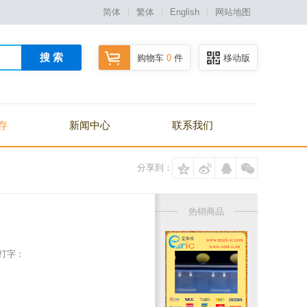
简体
|
繁体
|
English
|
网站地图
搜 索
购物车
0
件
移动版
存
新闻中心
联系我们
分享到：
热销商品
/打字：