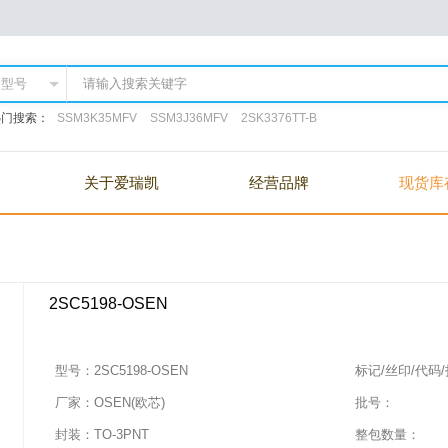
热门搜索：
SSM3K35MFV
SSM3J36MFV
2SK3376TT-B
关于爱瑞凯
经营品牌
现货库
2SC5198-OSEN
型号：
2SC5198-OSEN
标记/丝印/代码
厂家：
OSEN(欧芯)
批号：
封装：
TO-3PNT
整包数量：