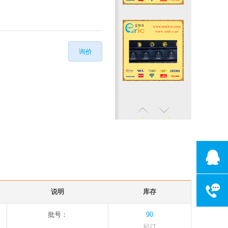
询价
客服电话075
说明
库存
工作时间:周一
批号：
90
起订