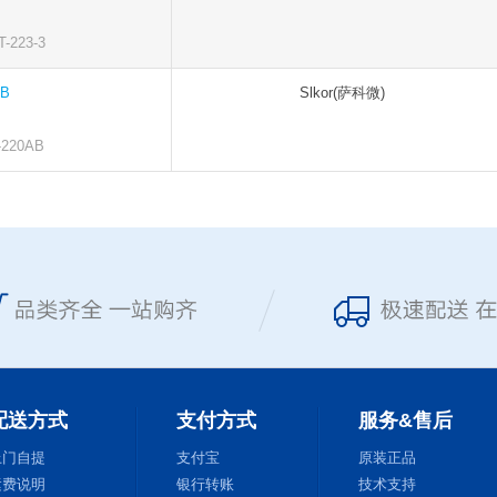
223-3
AB
Slkor(萨科微)
220AB
配送方式
支付方式
服务&售后
上门自提
支付宝
原装正品
运费说明
银行转账
技术支持