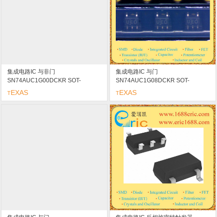
集成电路IC 与非门
集成电路IC 与门
SN74AUC1G00DCKR SOT-
SN74AUC1G08DCKR SOT-
353/SC70-5/SC-88A marking/标记
353/SC70-5/SC-88A marking/标记
EXAS
EXAS
T
T
UAR
UEK