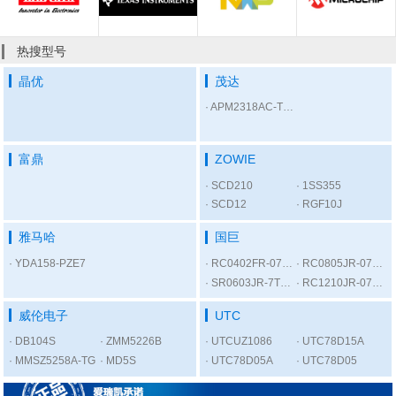
热搜型号
晶优
茂达
APM2318AC-TRL
富鼎
ZOWIE
SCD210
1SS355
SCD12
RGF10J
雅马哈
国巨
YDA158-PZE7
RC0402FR-07300RL
RC0805JR-075K6L
SR0603JR-7T1KL
RC1210JR-0756RL
威伦电子
UTC
DB104S
ZMM5226B
UTCUZ1086
UTC78D15A
MMSZ5258A-TG
MD5S
UTC78D05A
UTC78D05