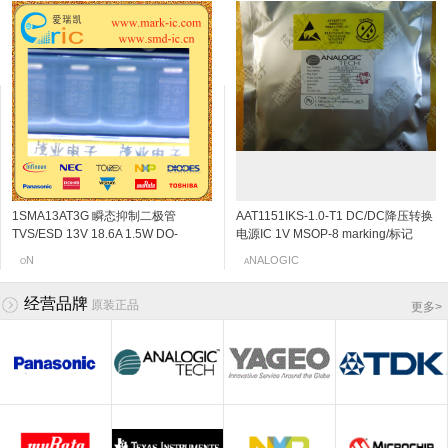
1SMA13AT3G 瞬态抑制二极管
2SC5108-Y NPN三极管 20V 30mA
RUM003N02 N沟道MOSFET 20V
2SK3230 N沟道结型场效应管 20v
AAT1151IKS-1.0-T1 DC/DC降压转换
2SC4666 NPN三极管 50V
贴片电解电容 RV2-16V100M-R 10?F
2SK198-Q N沟道结型场效应管 30v
TVS/ESD 13V 18.6A 1.5W DO-
6Ghz 120~240 SOT-523/SSM
300mA/0.3A sot-723/VMT3 marking/
0.06~0.11mA SOT-523 marking/标记
电源IC 1V MSOP-8 marking/标记
150mA/0.15A 250MHz 600~3600
4X5.3 marking/标记 16V10UF
2~6mA SOT-23 marking/标记 10Q 低
214AC/SMA-13V 标记RG
marking/标记 MC VCO应用
标记 QT 逻辑电平
j5 阻抗变换器
JHN 850kHz的700MA同步降压DC
120mV/0.12V SOT-323/SC-70/USM
频放大
OSHIBA
N
OHM
EC
NALOGIC
OSHIBA
LNA
anasonic
O
T
R
N
A
T
E
P
/DC转换器,内部开关
marking/标记 PB 音频通用放大器
经营品牌
原装正品
更多
>