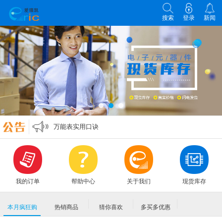
搜索
登录
新闻
各类电子元器件选型原则
零欧姆电阻的作用
万能表实用口诀
MLCC各大原厂命名规则编码规格大全
各类电子元器件选型原则
零欧姆电阻的作用
我的订单
帮助中心
关于我们
现货库存
本月疯狂购
热销商品
猜你喜欢
多买多优惠