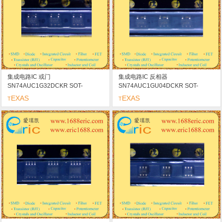
集成电路IC 或门
集成电路IC 反相器
SN74AUC1G32DCKR SOT-
SN74AUC1GU04DCKR SOT-
353/SC70-5/SC-88A marking/标记
353/SC70-5/SC-88A marking/标记
EXAS
EXAS
T
T
UGR
UDR