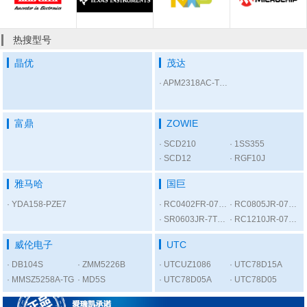
热搜型号
晶优
茂达
APM2318AC-TRL
富鼎
ZOWIE
SCD210
1SS355
SCD12
RGF10J
雅马哈
国巨
YDA158-PZE7
RC0402FR-07300RL
RC0805JR-075K6L
SR0603JR-7T1KL
RC1210JR-0756RL
威伦电子
UTC
DB104S
ZMM5226B
UTCUZ1086
UTC78D15A
MMSZ5258A-TG
MD5S
UTC78D05A
UTC78D05