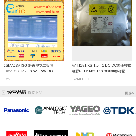
1SMA13AT3G 瞬态抑制二极管
2SC5108-Y NPN三极管 20V 30mA
自恢复保险管 NANOSMDC150F-2
2SK3230 N沟道结型场效应管 20v
AAT1151IKS-1.0-T1 DC/DC降压转换
2SC4666 NPN三极管 50V
快速熔断保险管 0433002.NR 2A 63V
2SK198-Q N沟道结型场效应管 30v
TVS/ESD 13V 18.6A 1.5W DO-
6Ghz 120~240 SOT-523/SSM
1206-1.5A
0.06~0.11mA SOT-523 marking/标记
电源IC 1V MSOP-8 marking/标记
150mA/0.15A 250MHz 600~3600
1206-2A
2~6mA SOT-23 marking/标记 10Q 低
214AC/SMA-13V 标记RG
marking/标记 MC VCO应用
j5 阻抗变换器
JHN 850kHz的700MA同步降压DC
120mV/0.12V SOT-323/SC-70/USM
频放大
OSHIBA
N
AYCHEM
EC
ITTELFUSE
NALOGIC
OSHIBA
anasonic
O
T
R
N
A
T
L
P
/DC转换器,内部开关
marking/标记 PB 音频通用放大器
经营品牌
原装正品
更多
>