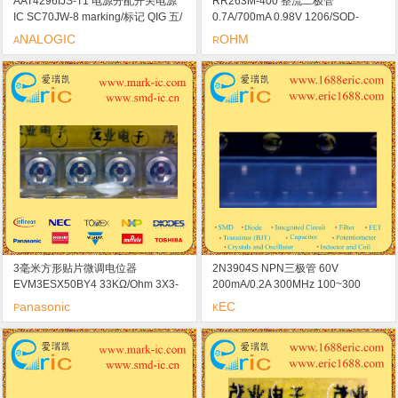
AAT4296IJS-T1 电源分配开关电源
RR263M-400 整流二极管
IC SC70JW-8 marking/标记 QIG 五/
0.7A/700mA 0.98V 1206/SOD-
六通道推/拉I / O扩展
123/PMDU 标记23
NALOGIC
OHM
A
R
3毫米方形贴片微调电位器
2N3904S NPN三极管 60V
EVM3ESX50BY4 33KΩ/Ohm 3X3-
200mA/0.2A 300MHz 100~300
33K marking/标记 Y4
300mV/0.3V SOT-23/SC-59
anasonic
EC
P
K
marking/标记 ZC 开关