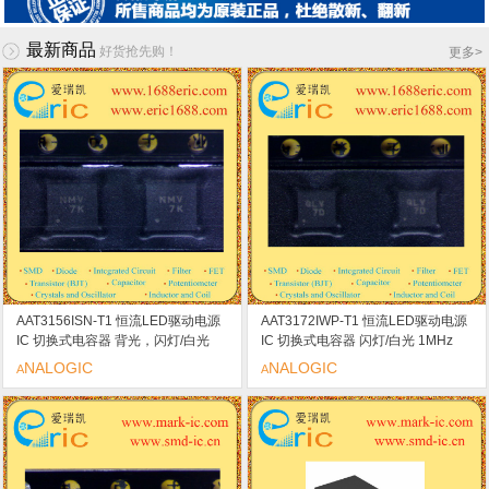
最新商品
好货抢先购！
更多
>
AAT3156ISN-T1 恒流LED驱动电源
AAT3172IWP-T1 恒流LED驱动电源
IC 切换式电容器 背光，闪灯/白光
IC 切换式电容器 闪灯/白光 1MHz
1MHz 2.7V ~ 5.5V 4.3V TDFN44-16
2.7V ~ 5.5V 5.5V TDFN33-12 QLV
NALOGIC
NALOGIC
A
A
NMV 热保护/自动软启动/低噪声/无
双稳压电流水槽/无电感器/自动软启
电感器
动