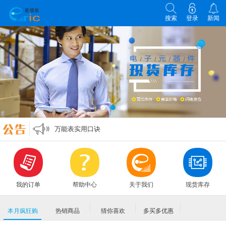
搜索
登录
新闻
各类电子元器件选型原则
零欧姆电阻的作用
万能表实用口诀
MLCC各大原厂命名规则编码规格大全
各类电子元器件选型原则
零欧姆电阻的作用
我的订单
帮助中心
关于我们
现货库存
本月疯狂购
热销商品
猜你喜欢
多买多优惠