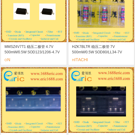
MMSZ4V7T1 稳压二极管 4.7V
HZK7BLTR 稳压二极管 7V
500mW/0.5W SOD123/1206-4.7V
500mW/0.5W SOD80/LL34-7V
marking/标记 U3X
marking/标记 低齐纳阻抗/低泄漏电
N
ITACHI
O
H
流