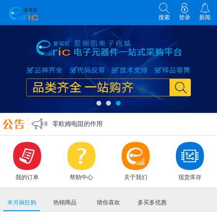
搜索
登录
新闻
各类电子元器件选型原则
零欧姆电阻的作用
万能表实用口诀
MLCC各大原厂命名规则编码规格大全
各类电子元器件选型原则
零欧姆电阻的作用
我的订单
帮助中心
关于我们
现货库存
本月疯狂购
热销商品
猜你喜欢
多买多优惠