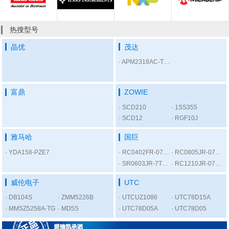
热搜型号
晶优
茂达
APM2318AC-TRL
富鼎
ZOWIE
SCD210
1SS355
SCD12
RGF10J
雅马哈
国巨
YDA158-PZE7
RC0402FR-07300RL
RC0805JR-075K6L
SR0603JR-7T1KL
RC1210JR-0756RL
威伦电子
UTC
DB104S
ZMM5226B
UTCUZ1086
UTC78D15A
MMSZ5258A-TG
MD5S
UTC78D05A
UTC78D05