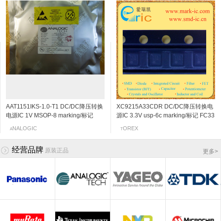
AAT1151IKS-1.0-T1 DC/DC降压转换
2SC4666 NPN三极管 50V
2SC4805-Q NPN三极管 15V 65mA
2SK198-Q N沟道结型场效应管 30v
XC9215A33CDR DC/DC降压转换电
2SA1576A PNP三极管 -60V
2SC4807ER NPN三极管 20V
2SK1847-TB N沟道MOSFET 30V
电源IC 1V MSOP-8 marking/标记
150mA/0.15A 250MHz 600~3600
8.5Ghz 50~300 SOT-323/SC-70
2~6mA SOT-23 marking/标记 10Q 低
源IC 3.3V usp-6c marking/标记 FC33
-150mA/-0.15A 140MHz 120~270
200mA/0.2A 4.4Ghz 50~250 SOT-
500mA/0.5A SOT-23/SC-59 marking/
JHN 850kHz的700MA同步降压DC
120mV/0.12V SOT-323/SC-70/USM
marking/标记 3SQ
频放大
同步驱动器TR
-500mV/-0.5V SOT-323/UMT3
89/UPAK marking/标记 ER
标记 KJ 低导通电阻/高速度开关/低电
NALOGIC
OSHIBA
anasonic
anasonic
OREX
ANYO
OHM
ENESAS
A
T
P
P
T
R
R
S
/DC转换器,内部开关
marking/标记 PB 音频通用放大器
marking/标记 FQ
压驱动
经营品牌
原装正品
更多
>