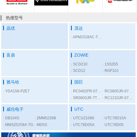
热搜型号
晶优
茂达
APM2318AC-TRL
富鼎
ZOWIE
SCD210
1SS355
SCD12
RGF10J
雅马哈
国巨
YDA158-PZE7
RC0402FR-07300RL
RC0805JR-075K6L
SR0603JR-7T1KL
RC1210JR-0756RL
威伦电子
UTC
DB104S
ZMM5226B
UTCUZ1086
UTC78D15A
MMSZ5258A-TG
MD5S
UTC78D05A
UTC78D05