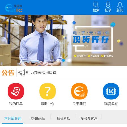
搜索
登录
新闻
各类电子元器件选型原则
零欧姆电阻的作用
万能表实用口诀
MLCC各大原厂命名规则编码规格大全
各类电子元器件选型原则
零欧姆电阻的作用
我的订单
帮助中心
关于我们
现货库存
本月疯狂购
热销商品
猜你喜欢
多买多优惠