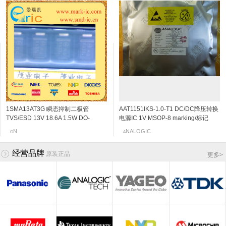
1SMA13AT3G 瞬态抑制二极管
2SC5108-Y NPN三极管 20V 30mA
WSD411 肖特基二极管 20v
2SK3230 N沟道结型场效应管 20v
AAT1151IKS-1.0-T1 DC/DC降压转换
2SC4666 NPN三极管 50V
WSD551H 肖特基二极管 30V
2SK198-Q N沟道结型场效应管 30v
TVS/ESD 13V 18.6A 1.5W DO-
6Ghz 120~240 SOT-523/SSM
500mA/0.5A 420mV/0.42V SOT-
0.06~0.11mA SOT-523 marking/标记
电源IC 1V MSOP-8 marking/标记
150mA/0.15A 250MHz 600~3600
500mA/0.5A 470mV/0.47V
2~6mA SOT-23 marking/标记 10Q 低
214AC/SMA-13V 标记RG
marking/标记 MC VCO应用
23/SC-59 marking/标记 05T 低压降
j5 阻抗变换器
JHN 850kHz的700MA同步降压DC
120mV/0.12V SOT-323/SC-70/USM
SOD323/SC-76/USC/0805 marking/
频放大
OSHIBA
N
UNHAN
EC
NALOGIC
OSHIBA
anasonic
OTOROLA
O
T
Q
N
A
T
M
P
/DC转换器,内部开关
marking/标记 PB 音频通用放大器
标记 D 低压降
经营品牌
原装正品
更多
>