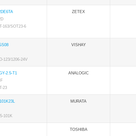
2DE6TA
ZETEX
2D
163/SOT23-6
GS08
VISHAY
123/1206-24V
GY-2.5-T1
ANALOGIC
F
-23
101K23L
MURATA
-101K
TOSHIBA