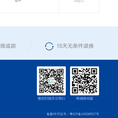
07+
10起订
微信扫描关注我们
商城移动版
备案/许可证号：
粤ICP备14038557号