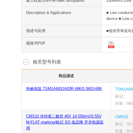
最大耗散功率PdPower dissipation
250MW/0.25W
Description & Applications
■ Low conducti
device ■ Low c
描述与应用
■低传导和反向
规格书PDF
相关型号列表
商品描述
热敏电阻 TSM1A683JA03R 68KΩ 0603-68K
TSM1A68
标记：
封装：0603
CMS10 肖特基二极管 40V 1A 550mV/0.55V
CMS10
M-FLAT marking/标记 SO 低压降 开关电源应
标记：SO
用
封装：M-F