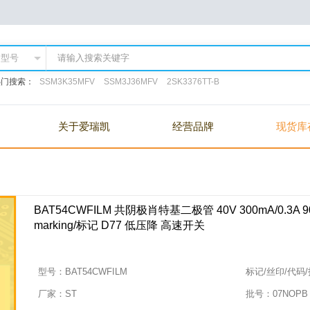
热门搜索：
SSM3K35MFV
SSM3J36MFV
2SK3376TT-B
关于爱瑞凯
经营品牌
现货库
BAT54CWFILM 共阴极肖特基二极管 40V 300mA/0.3A 900
marking/标记 D77 低压降 高速开关
型号：
BAT54CWFILM
标记/丝印/代码
厂家：
ST
批号：
07NOPB