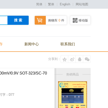
简体
|
繁体
|
English
|
网站地图
搜 索
购物车
0
件
移动版
存
新闻中心
联系我们
分享到：
mV/0.9V SOT-323/SC-70
热销商品
/打字：
D77