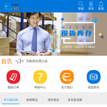
搜索
登录
新闻
各类电子元器件选型原则
零欧姆电阻的作用
万能表实用口诀
MLCC各大原厂命名规则编码规格大全
各类电子元器件选型原则
零欧姆电阻的作用
我的订单
帮助中心
关于我们
现货库存
本月疯狂购
热销商品
猜你喜欢
多买多优惠