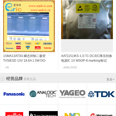
1SMA13AT3G 瞬态抑制二极管
2SC5108-Y NPN三极管 20V 30mA
S-8327E70MC DC/DC升压转换器电
2SK3230 N沟道结型场效应管 20v
AAT1151IKS-1.0-T1 DC/DC降压转换
2SC4666 NPN三极管 50V
S-8328B24MC DC/DC升压转换器电
2SK198-Q N沟道结型场效应管 30v
TVS/ESD 13V 18.6A 1.5W DO-
6Ghz 120~240 SOT-523/SSM
源管理IC 7V SOT-153/SOT23-5
0.06~0.11mA SOT-523 marking/标记
电源IC 1V MSOP-8 marking/标记
150mA/0.15A 250MHz 600~3600
源管理IC 2.4V SOT-153/SOT23-5
2~6mA SOT-23 marking/标记 10Q 低
214AC/SMA-13V 标记RG
marking/标记 MC VCO应用
marking/标记 EKY PWM控制升压型
j5 阻抗变换器
JHN 850kHz的700MA同步降压DC
120mV/0.12V SOT-323/SC-70/USM
marking/标记 EWE PWM/ PFM控制步
频放大
OSHIBA
EIKO
N
EC
NALOGIC
OSHIBA
EIKO
anasonic
O
T
S
N
A
T
S
P
开关稳压器
/DC转换器,内部开关
marking/标记 PB 音频通用放大器
骤型开关稳压器
经营品牌
原装正品
更多
>