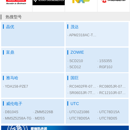
热搜型号
晶优
茂达
APM2318AC-TRL
富鼎
ZOWIE
SCD210
1SS355
SCD12
RGF10J
雅马哈
国巨
YDA158-PZE7
RC0402FR-07300RL
RC0805JR-075K6L
SR0603JR-7T1KL
RC1210JR-0756RL
威伦电子
UTC
DB104S
ZMM5226B
UTCUZ1086
UTC78D15A
MMSZ5258A-TG
MD5S
UTC78D05A
UTC78D05