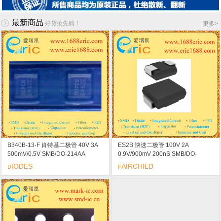
最新商品
好货抢先购！
更多
>
B340B-13-F 肖特基二极管 40V 3A
ES2B 快速二极管 100V 2A
500mV/0.5V SMB/DO-214AA
0.9V/900mV 200nS SMB/DO-
marking/标记 B340B 整流器 低电压
214AA marking/标记 ES2B 快速整
IODES
AIRCHILD
D
F
高频率逆变器
流器