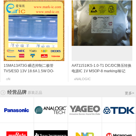
1SMA13AT3G 瞬态抑制二极管
2SC5108-Y NPN三极管 20V 30mA
可控硅/晶闸管 浪涌吸收器
2SK3230 N沟道结型场效应管 20v
AAT1151IKS-1.0-T1 DC/DC降压转换
2SC4666 NPN三极管 50V
可控硅/晶闸管 浪涌吸收器
2SK198-Q N沟道结型场效应管 30v
TVS/ESD 13V 18.6A 1.5W DO-
6Ghz 120~240 SOT-523/SSM
P1100SCRP SMB/DO-214AA
0.06~0.11mA SOT-523 marking/标记
电源IC 1V MSOP-8 marking/标记
150mA/0.15A 250MHz 600~3600
P1101SCLRP SMB/DO-214AA
2~6mA SOT-23 marking/标记 10Q 低
214AC/SMA-13V 标记RG
marking/标记 MC VCO应用
marking/标记 P11C
j5 阻抗变换器
JHN 850kHz的700MA同步降压DC
120mV/0.12V SOT-323/SC-70/USM
marking/标记 P01C
频放大
idactor
OSHIBA
N
EC
ITTELFUSE
NALOGIC
OSHIBA
anasonic
O
T
s
N
A
T
L
P
/DC转换器,内部开关
marking/标记 PB 音频通用放大器
经营品牌
原装正品
更多
>