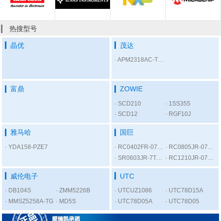
热搜型号
晶优
茂达
APM2318AC-TRL
富鼎
ZOWIE
SCD210
1SS355
SCD12
RGF10J
雅马哈
国巨
YDA158-PZE7
RC0402FR-07300RL
RC0805JR-075K6L
SR0603JR-7T1KL
RC1210JR-0756RL
威伦电子
UTC
DB104S
ZMM5226B
UTCUZ1086
UTC78D15A
MMSZ5258A-TG
MD5S
UTC78D05A
UTC78D05