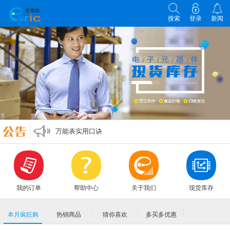
搜索
登录
新闻
各类电子元器件选型原则
零欧姆电阻的作用
万能表实用口诀
MLCC各大原厂命名规则编码规格大全
各类电子元器件选型原则
零欧姆电阻的作用
我的订单
帮助中心
关于我们
现货库存
本月疯狂购
热销商品
猜你喜欢
多买多优惠