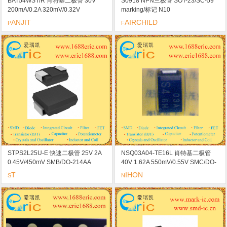
BAT54WST/R 肖特基二极管 30V
S0918 NPN三极管 SOT-23/SC-59
200mA/0.2A 320mV/0.32V
marking/标记 N10
SOD323/SC-76/USC/0805
ANJIT
AIRCHILD
P
F
marking/标记 L4 快速开关 esd保护
STPS2L25U-E 快速二极管 25V 2A
NSQ03A04-TE16L 肖特基二极管
0.45V/450mV SMB/DO-214AA
40V 1.62A 550mV/0.55V SMC/DO-
marking/标记 G23 肖特基整流器/功
214AB marking/标记 03AS4 低压降
T
IHON
S
N
耗低
低功耗