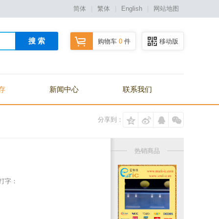
简体
|
繁体
|
English
|
网站地图
搜 索
购物车
0
件
移动版
存
新闻中心
联系我们
分享到：
热销商品
/打字：