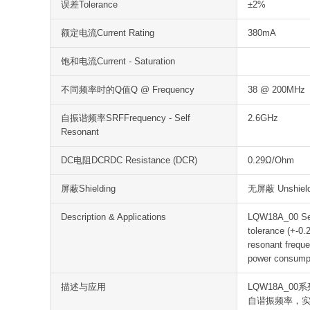
误差Tolerance
±2%
额定电流Current Rating
380mA
饱和电流Current - Saturation
不同频率时的Q值Q @ Frequency
38 @ 200MHz
自振谐频率SRFFrequency - Self
2.6GHz
Resonant
DC电阻DCRDC Resistance (DCR)
0.29Ω/Ohm
屏蔽Shielding
无屏蔽 Unshiel
Description & Applications
LQW18A_00 Serie
tolerance (+-0.
resonant freque
power consumpt
描述与应用
LQW18A_00
自谐振频率，实