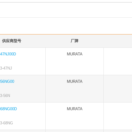
供应商型号
厂牌
47NJ00D
MURATA
-47NJ
56NG00
MURATA
-56N
68NG00D
MURATA
3-68NG