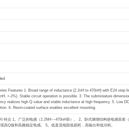
ded
s Features 1. Broad range of inductance (2.2nH to 470nH) with E24 step line
2nH, +-2%). Stable circuit operation is possible. 3. The subminiature dimensi
ncy realizes high Q value and stable inductance at high frequency. 5. Low DC 
ion. 6. Resin-coated surface enables excellent mounting.
系列 特点 1。广泛的电感（2.2NH~~470nH容）。 2。卧式缠绕结构使电感容差（+
现高Q值和高频稳定电感。 5。低直流电阻低损耗，高输出和低功耗。