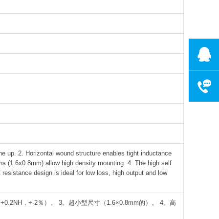
客服电话075
工作时间:周一
 up. 2. Horizontal wound structure enables tight inductance
ons (1.6x0.8mm) allow high density mounting. 4. The high self
resistance design is ideal for low loss, high output and low
0.2NH，+-2％）。 3。超小型尺寸（1.6×0.8mm的）。 4。高