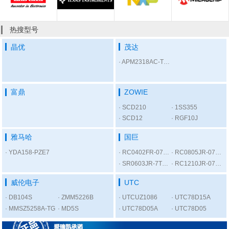
热搜型号
晶优
茂达
APM2318AC-TRL
富鼎
ZOWIE
SCD210
1SS355
SCD12
RGF10J
雅马哈
国巨
YDA158-PZE7
RC0402FR-07300RL
RC0805JR-075K6L
SR0603JR-7T1KL
RC1210JR-0756RL
威伦电子
UTC
DB104S
ZMM5226B
UTCUZ1086
UTC78D15A
MMSZ5258A-TG
MD5S
UTC78D05A
UTC78D05