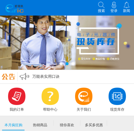
搜索
登录
新闻
各类电子元器件选型原则
零欧姆电阻的作用
万能表实用口诀
MLCC各大原厂命名规则编码规格大全
各类电子元器件选型原则
零欧姆电阻的作用
我的订单
帮助中心
关于我们
现货库存
本月疯狂购
热销商品
猜你喜欢
多买多优惠