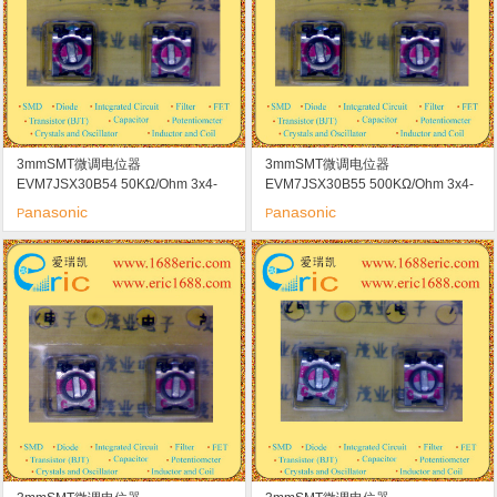
3mmSMT微调电位器
3mmSMT微调电位器
EVM7JSX30B54 50KΩ/Ohm 3x4-
EVM7JSX30B55 500KΩ/Ohm 3x4-
50K marking/标记 54
500K marking/标记 55
anasonic
anasonic
P
P