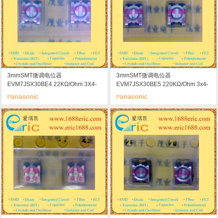
3mmSMT微调电位器
3mmSMT微调电位器
EVM7JSX30BE4 22KΩ/Ohm 3X4-
EVM7JSX30BE5 220KΩ/Ohm 3x4-
22K marking/标记 E4
220K marking/标记 E5
anasonic
anasonic
P
P