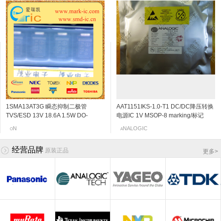
1SMA13AT3G 瞬态抑制二极管
2SC5108-Y NPN三极管 20V 30mA
磁珠 BLM21P220SGPTM00-
2SK3230 N沟道结型场效应管 20v
AAT1151IKS-1.0-T1 DC/DC降压转换
2SC4666 NPN三极管 50V
表面贴装的金属陶瓷微调电位器 ST-
2SK198-Q N沟道结型场效应管 30v
M00-
TVS/ESD 13V 18.6A 1.5W DO-
6Ghz 120~240 SOT-523/SSM
954(BLM21PG220SH1D) 0805-220
0.06~0.11mA SOT-523 marking/标记
电源IC 1V MSOP-8 marking/标记
150mA/0.15A 250MHz 600~3600
4ETB102 1KΩ/Ohm 5X5-1K
2~6mA SOT-23 marking/标记 10Q 低
214AC/SMA-13V 标记RG
marking/标记 MC VCO应用
j5 阻抗变换器
JHN 850kHz的700MA同步降压DC
120mV/0.12V SOT-323/SC-70/USM
MARKING/标记 102
频放大
OSHIBA
N
EC
URATA
NALOGIC
OSHIBA
anasonic
OPAL
O
T
M
N
A
T
C
P
/DC转换器,内部开关
marking/标记 PB 音频通用放大器
经营品牌
原装正品
更多
>