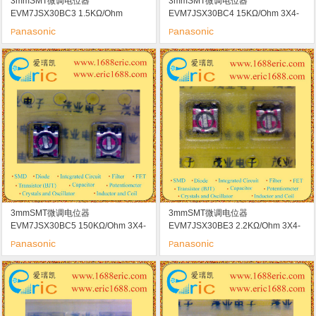
3mmSMT微调电位器
3mmSMT微调电位器
EVM7JSX30BC3 1.5KΩ/Ohm
EVM7JSX30BC4 15KΩ/Ohm 3X4-
marking/标记c3
15K marking/标记 c4
anasonic
anasonic
P
P
3mmSMT微调电位器
3mmSMT微调电位器
EVM7JSX30BC5 150KΩ/Ohm 3X4-
EVM7JSX30BE3 2.2KΩ/Ohm 3X4-
150K marking/标记 c5
2.2K marking/标记 E3
anasonic
anasonic
P
P